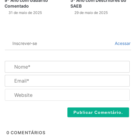
9º Ano com Gabarito
5º Ano com Descritores do
Comentado
SAEB
31 de maio de 2025
29 de maio de 2025
Inscrever-se
Acessar
N
o
m
E
e
m
*
a
W
i
e
l
b
*
s
i
t
e
0
COMENTÁRIOS