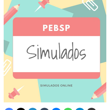
Facebook
X
Linkedin
Tumblr
Messenger
WhatsApp
Telegram
Compartilhar via e-mail