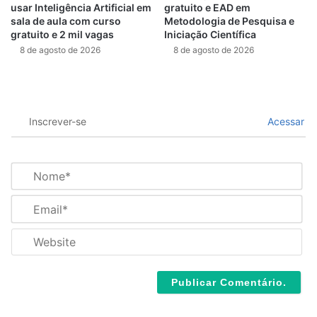
usar Inteligência Artificial em
gratuito e EAD em
sala de aula com curso
Metodologia de Pesquisa e
gratuito e 2 mil vagas
Iniciação Científica
8 de agosto de 2026
8 de agosto de 2026
Inscrever-se
Acessar
N
o
m
E
e
m
*
a
W
i
e
l
b
*
s
i
t
e