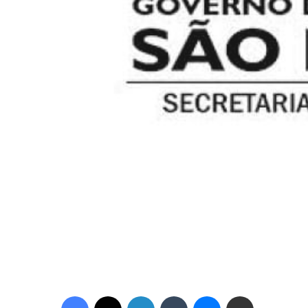
Facebook
X
Linkedin
Tumblr
Messenger
Compartilhar via e-mail