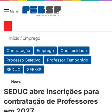
Menu
Início
/
Emprego
Contratação
Emprego
Oportunidade
Processo Seletivo
Professor Temporário
SEDUC
SEE-SP
News
SEDUC abre inscrições para
contratação de Professores
em 2027