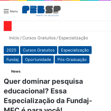
Menu
Início
/
Cursos Gratuitos
/
Especialização
2025
Cursos Gratuitos
Especialização
Fundaj
Oportunidade
Pós-Graduação
News
Quer dominar pesquisa
educacional? Essa
Especialização da Fundaj-
MEC é para você!