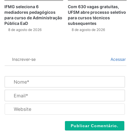
IFMG seleciona 6
Com 630 vagas gratuitas,
mediadores pedagógicos
UFSM abre processo seletivo
para curso de Administração
para cursos técnicos
Pública EaD
subsequentes
8 de agosto de 2026
8 de agosto de 2026
Inscrever-se
Acessar
N
o
m
E
e
m
*
a
W
i
e
l
b
*
s
i