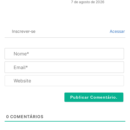
7 de agosto de 2026
Inscrever-se
Acessar
N
o
m
E
e
m
*
a
W
i
e
l
b
*
s
i
t
e
0
COMENTÁRIOS