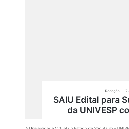
Redação
7 
SAIU Edital para 
da UNIVESP com
A Universidade Virtual do Estado de São Paulo – UNIV