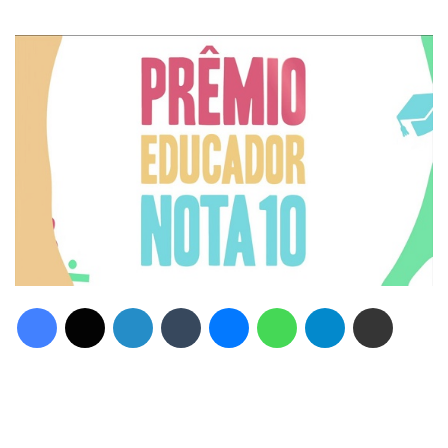
Facebook
X
Linkedin
Tumblr
Messenger
WhatsApp
Telegram
Compartilhar via e-mail