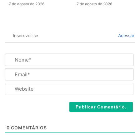
7 de agosto de 2026
7 de agosto de 2026
Inscrever-se
Acessar
N
o
m
E
e
m
*
a
W
i
e
l
b
*
s
i
t
e
0
COMENTÁRIOS