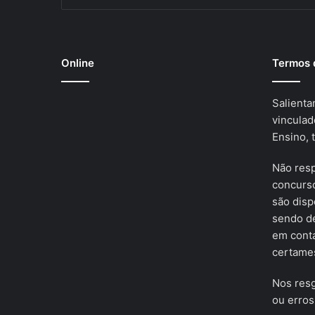
Online
Termos 
Salienta
vinculad
Ensino, 
Não res
concurso
são disp
sendo de
em cont
certames
Nos resg
ou erros