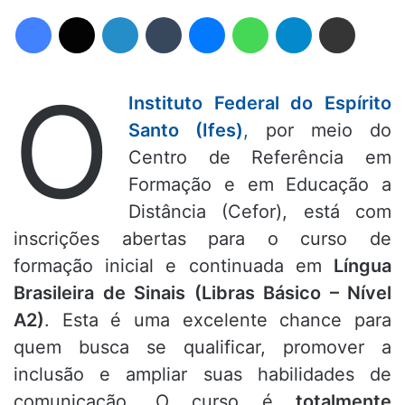
Facebook
X
Linkedin
Tumblr
Messenger
WhatsApp
Telegram
Compartilhar via e-mail
O
Instituto Federal do Espírito
Santo (Ifes)
,
por meio do
Centro de Referência em
Formação e em Educação a
Distância (Cefor), está com
inscrições abertas para o curso de
formação inicial e continuada em
Língua
Brasileira de Sinais (Libras Básico – Nível
A2)
. Esta é uma excelente chance para
quem busca se qualificar, promover a
inclusão e ampliar suas habilidades de
comunicação. O curso é
totalmente