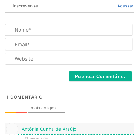
Inscrever-se
Acessar
N
o
m
E
e
m
*
a
W
i
e
l
b
*
s
i
t
e
1
COMENTÁRIO
mais antigos
Antônia Cunha de Araújo
11 meses atrás