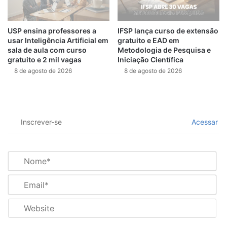
USP ensina professores a
IFSP lança curso de extensão
usar Inteligência Artificial em
gratuito e EAD em
sala de aula com curso
Metodologia de Pesquisa e
gratuito e 2 mil vagas
Iniciação Científica
8 de agosto de 2026
8 de agosto de 2026
Inscrever-se
Acessar
N
o
m
E
e
m
*
a
W
i
e
l
b