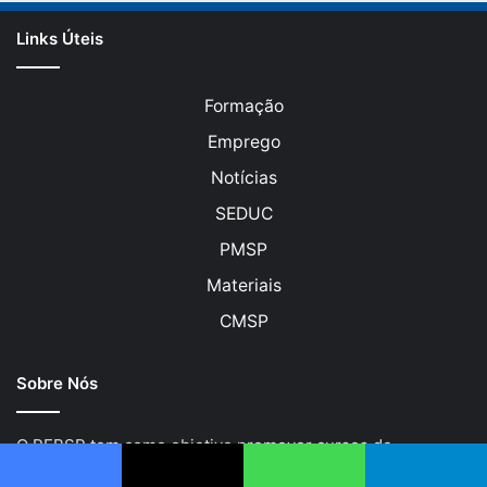
Links Úteis
Formação
Emprego
Notícias
SEDUC
PMSP
Materiais
CMSP
Sobre Nós
O PEBSP tem como objetivo promover cursos de
formação, qualificação, graduação, pós-graduação,
Facebook
X
WhatsApp
Telegram