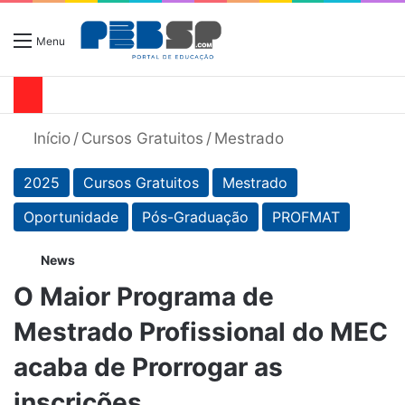
Menu
Início
/
Cursos Gratuitos
/
Mestrado
2025
Cursos Gratuitos
Mestrado
Oportunidade
Pós-Graduação
PROFMAT
News
O Maior Programa de
Mestrado Profissional do MEC
acaba de Prorrogar as
inscrições