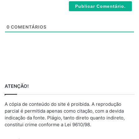
*
s
i
t
e
0
COMENTÁRIOS
ATENÇÃO!
A cópia de conteúdo do site é proibida. A reprodução
parcial é permitida apenas como citação, com a devida
indicação da fonte. Plágio, tanto direto quanto indireto,
constitui crime conforme a Lei 9610/98.