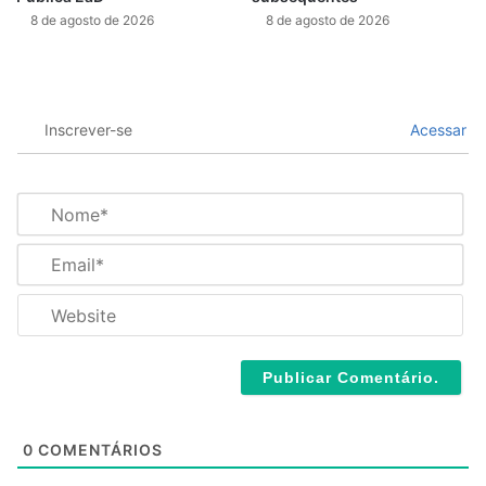
8 de agosto de 2026
8 de agosto de 2026
Inscrever-se
Acessar
N
o
m
E
e
m
*
a
W
i
e
l
b
*
s
i
t
e
0
COMENTÁRIOS