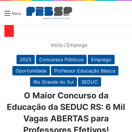
Menu
Início
/
Emprego
2025
Concursos Públicos
Emprego
Oportunidade
Professor Educação Básica
Rio Grande do Sul
SEDUC
O Maior Concurso da
Educação da SEDUC RS: 6 Mil
Vagas ABERTAS para
Professores Efetivos!