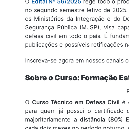
O
Edital Nº 56/2025
rege todo o proc
no segundo semestre letivo de 2025. A
os Ministérios da Integração e do D
Segurança Pública (MJSP), visa capa
defesa civil em todo o país. É fund
publicações e possíveis retificações 
Inscreva-se agora em nossos canais o
Sobre o Curso: Formação Est
O
Curso Técnico em Defesa Civil
é o
para quem já possui o certificado
majoritariamente
a distância (80% 
cada dois meses no período noturno, g