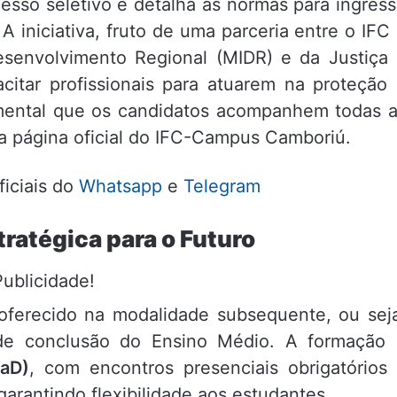
esso seletivo e detalha as normas para ingres
 iniciativa, fruto de uma parceria entre o IFC
esenvolvimento Regional (MIDR) e da Justiça
citar profissionais para atuarem na proteção
amental que os candidatos acompanhem todas 
na página oficial do IFC-Campus Camboriú.
ficiais do
Whatsapp
e
Telegram
ratégica para o Futuro
Publicidade!
ferecido na modalidade subsequente, ou sej
 de conclusão do Ensino Médio. A formação
EaD)
, com encontros presenciais obrigatórios
arantindo flexibilidade aos estudantes.