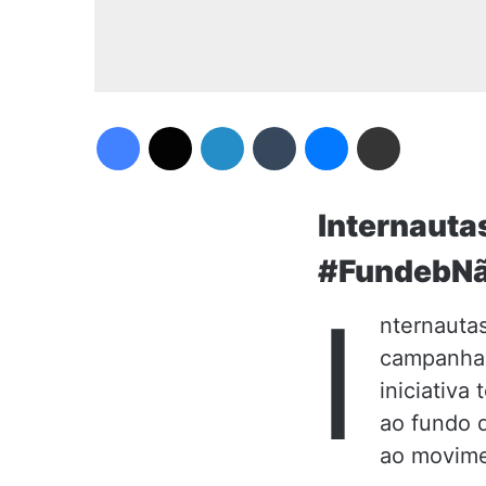
Facebook
X
Linkedin
Tumblr
Messenger
Compartilhar via e-mail
Internauta
#FundebNão
I
nternauta
campanha 
iniciativa
ao fundo 
ao movime