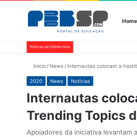
Home
Notícias de Última Hora
Início
/
News
/
Internautas colocam a hash
2020
News
Notícias
Internautas colo
Trending Topics d
Apoiadores da iniciativa levantam