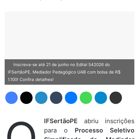
Inscreva-se até 21 de junho no Edital 542026 do
IFSertãoPE. Mediador Pedagógico UAB com bolsa de R$
1.100! Confira detalhes!
Facebook
X
Linkedin
Tumblr
Messenger
WhatsApp
Telegram
Compartilhar via e-mail
O
IFSertãoPE
abriu inscrições
para o
Processo Seletivo