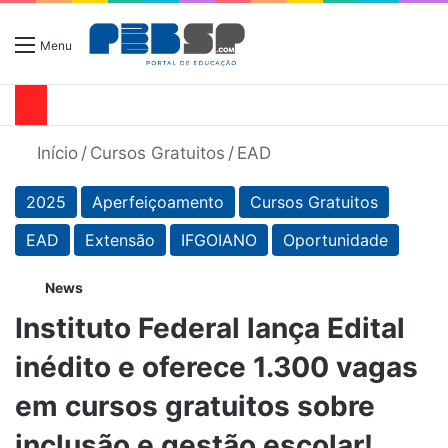
Menu
Início
/
Cursos Gratuitos
/
EAD
2025
Aperfeiçoamento
Cursos Gratuitos
EAD
Extensão
IFGOIANO
Oportunidade
News
Instituto Federal lança Edital
inédito e oferece 1.300 vagas
em cursos gratuitos sobre
inclusão e gestão escolar!