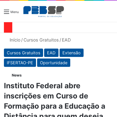
Menu
Início
/
Cursos Gratuitos
/
EAD
Cursos Gratuitos
EAD
Extensão
IFSERTAO-PE
Oportunidade
News
Instituto Federal abre
inscrições em Curso de
Formação para a Educação a
Distância para quem deseja