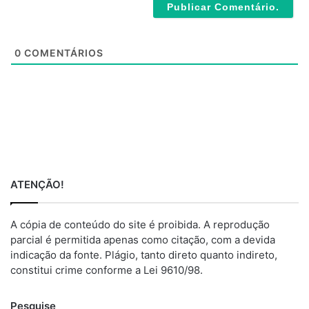
i
t
e
0
COMENTÁRIOS
ATENÇÃO!
A cópia de conteúdo do site é proibida. A reprodução
parcial é permitida apenas como citação, com a devida
indicação da fonte. Plágio, tanto direto quanto indireto,
constitui crime conforme a Lei 9610/98.
Pesquise