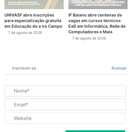
UNIVASF abre inscrições
IF Baiano abre centenas de
para especialização gratuita
vagas em cursos técnicos
em Educação do e no Campo
EaD em Informática, Rede de
Computadores e Mais
7 de agosto de 2026
7 de agosto de 2026
Inscrever-se
Acessar
N
o
m
E
e
m
*
a
W
i
e
l
b
*
s