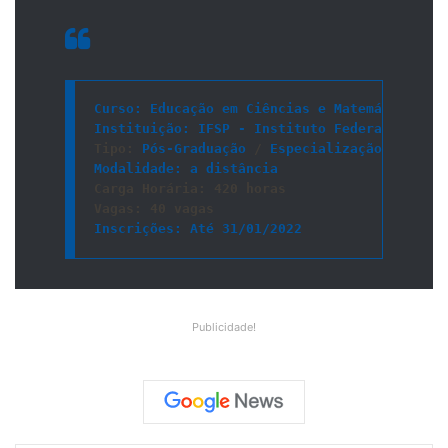
Curso
Instituição
Tipo
: 
Pós-Graduação
 / 
Especialização
Modalidade
Carga Horária
Vagas
Inscrições
: Até 31/01/2022
Publicidade!