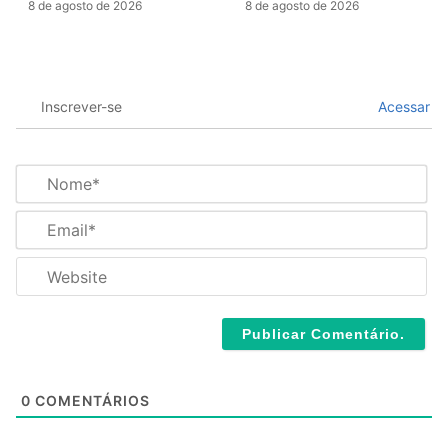
8 de agosto de 2026
8 de agosto de 2026
Inscrever-se
Acessar
N
o
m
E
e
m
*
a
W
i
e
l
b
*
s
i
t
e
0
COMENTÁRIOS