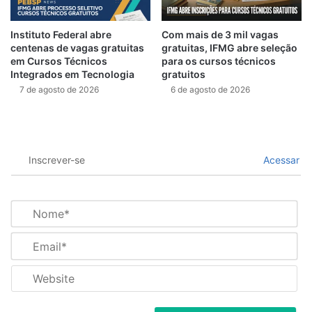
Instituto Federal abre
Com mais de 3 mil vagas
centenas de vagas gratuitas
gratuitas, IFMG abre seleção
em Cursos Técnicos
para os cursos técnicos
Integrados em Tecnologia
gratuitos
7 de agosto de 2026
6 de agosto de 2026
Inscrever-se
Acessar
N
o
m
E
e
m
*
a
W
i
e
l
b
*
s