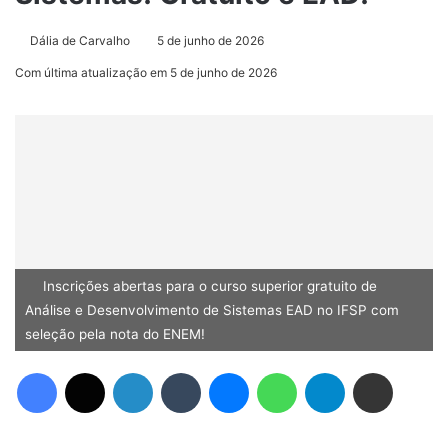
Dália de Carvalho
5 de junho de 2026
Com última atualização em 5 de junho de 2026
Inscrições abertas para o curso superior gratuito de
Análise e Desenvolvimento de Sistemas EAD no IFSP com
seleção pela nota do ENEM!
Facebook
X
Linkedin
Tumblr
Messenger
WhatsApp
Telegram
Compartilhar via e-mail