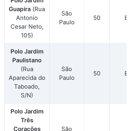
Polo Jardim
Guapira
(Rua
São
Antonio
50
E
Paulo
Cesar Neto,
105)
Polo Jardim
Paulistano
(Rua
São
50
E
Aparecida do
Paulo
Taboado,
S/N)
Polo Jardim
Três
Corações
São