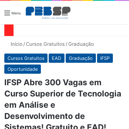
Menu
Início
/
Cursos Gratuitos
/
Graduação
Cursos Gratuitos
EAD
Graduação
IFSP
Oportunidade
IFSP Abre 300 Vagas em
Curso Superior de Tecnologia
em Análise e
Desenvolvimento de
Sistemas! Gratuito e EAD!