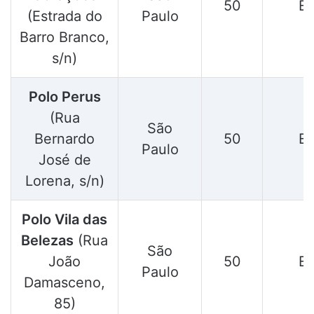
50
E
(Estrada do
Paulo
Barro Branco,
s/n)
Polo Perus
(Rua
São
Bernardo
50
E
Paulo
José de
Lorena, s/n)
Polo Vila das
Belezas
(Rua
São
João
50
E
Paulo
Damasceno,
85)