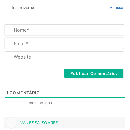
Inscrever-se
Acessar
N
o
m
E
e
m
*
a
W
i
e
l
b
*
s
i
t
e
1
COMENTÁRIO
mais antigos
VANESSA SOARES