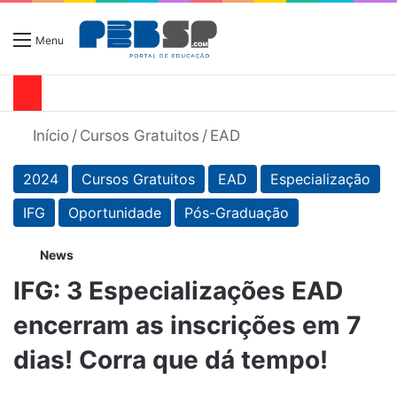
Menu
Início
/
Cursos Gratuitos
/
EAD
2024
Cursos Gratuitos
EAD
Especialização
IFG
Oportunidade
Pós-Graduação
News
IFG: 3 Especializações EAD
encerram as inscrições em 7
dias! Corra que dá tempo!