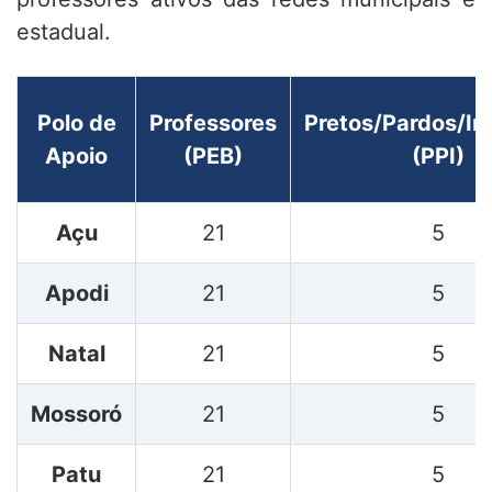
estadual.
Polo de
Professores
Pretos/Pardos/In
Apoio
(PEB)
(PPI)
Açu
21
5
Apodi
21
5
Natal
21
5
Mossoró
21
5
Patu
21
5