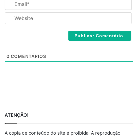
E
e
m
*
a
W
i
e
l
b
*
s
i
t
e
0
COMENTÁRIOS
ATENÇÃO!
A cópia de conteúdo do site é proibida. A reprodução