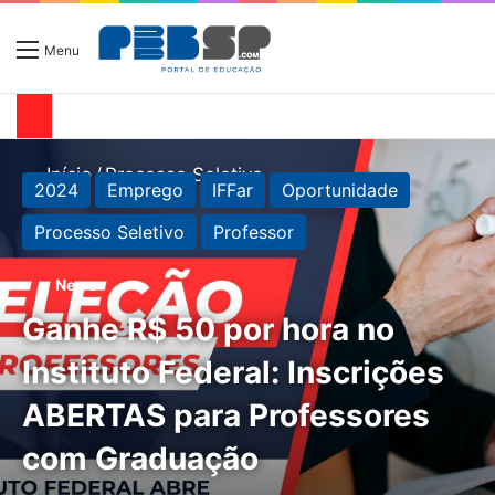
Menu
Início
/
Processo Seletivo
2024
Emprego
IFFar
Oportunidade
Processo Seletivo
Professor
News
Ganhe R$ 50 por hora no
Instituto Federal: Inscrições
ABERTAS para Professores
com Graduação