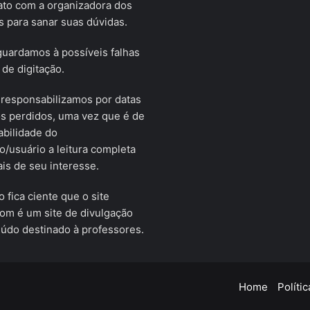
ato com a organizadora dos
 para sanar suas dúvidas.
uardamos à possíveis falhas
 de digitação.
responsabilizamos por datas
s perdidos, uma vez que é de
bilidade do
o/usuário a leitura completa
ais de seu interesse.
o fica ciente que o site
om é um site de divulgação
údo destinado à professores.
Facebook
X
YouTube
Instagram
Telegram
Home
Políti