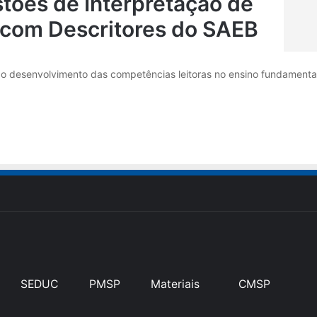
tões de Interpretação de
 com Descritores do SAEB
a o desenvolvimento das competências leitoras no ensino fundamental
SEDUC
PMSP
Materiais
CMSP