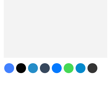
Facebook
X
Linkedin
Tumblr
Messenger
WhatsApp
Telegram
Compartilhar via e-mail