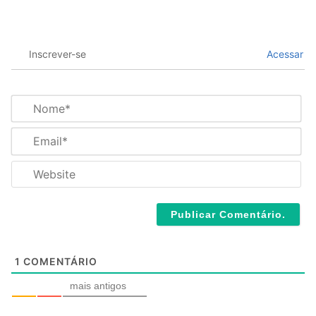
Inscrever-se
Acessar
N
o
m
E
e
m
*
a
W
i
e
l
b
*
s
i
t
e
1
COMENTÁRIO
mais antigos