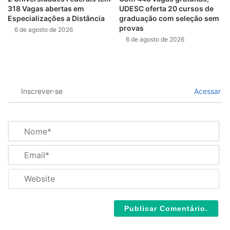
318 Vagas abertas em
UDESC oferta 20 cursos de
Especializações a Distância
graduação com seleção sem
provas
6 de agosto de 2026
6 de agosto de 2026
Inscrever-se
Acessar
N
o
m
E
e
m
*
a
W
i
e
l
b
*
s
i
t