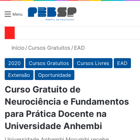
Menu
Início
/
Cursos Gratuitos
/
EAD
2020
Cursos Gratuitos
Cursos Livres
EAD
Extensão
Oportunidade
Curso Gratuito de
Neurociência e Fundamentos
para Prática Docente na
Universidade Anhembi
Universidade Anhembi Morumbi recebe