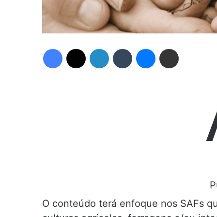
Facebook
X
Linkedin
Tumblr
Messenger
Compartilhar via e-mail
P
O conteúdo terá enfoque nos SAFs qu