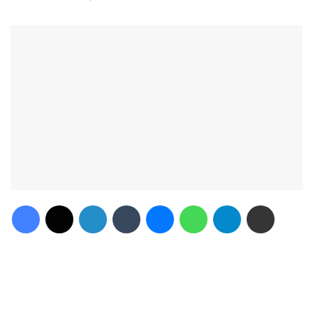
Facebook
X
Linkedin
Tumblr
Messenger
WhatsApp
Telegram
Compartilhar via e-mail