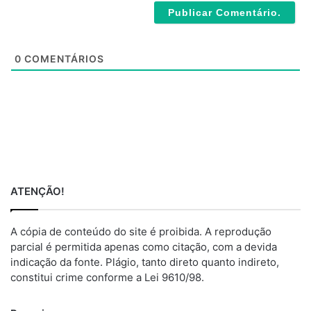
s
i
t
e
0
COMENTÁRIOS
ATENÇÃO!
A cópia de conteúdo do site é proibida. A reprodução
parcial é permitida apenas como citação, com a devida
indicação da fonte. Plágio, tanto direto quanto indireto,
constitui crime conforme a Lei 9610/98.