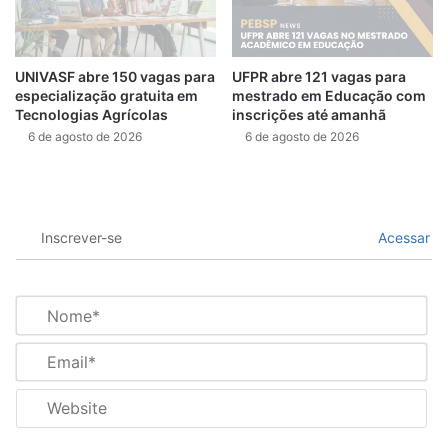
UNIVASF abre 150 vagas para
UFPR abre 121 vagas para
especialização gratuita em
mestrado em Educação com
Tecnologias Agrícolas
inscrições até amanhã
6 de agosto de 2026
6 de agosto de 2026
Inscrever-se
Acessar
N
o
m
E
e
m
*
a
W
i
e
l
b
*