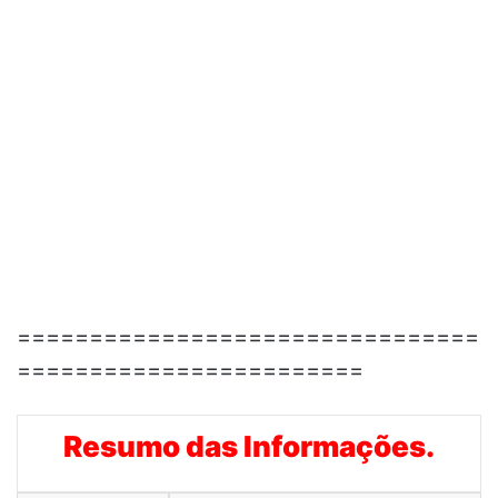
================================
========================
Resumo das Informações.