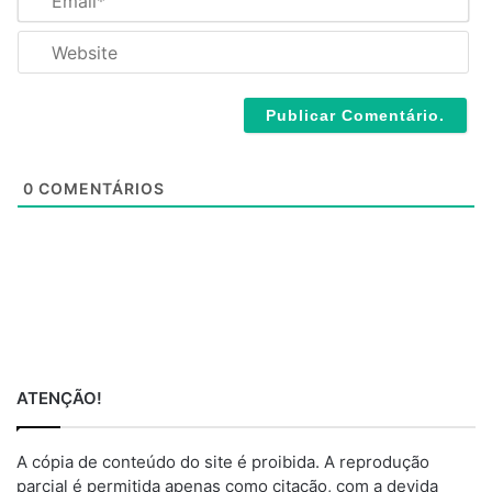
e
m
*
a
W
i
e
l
b
*
s
i
t
e
0
COMENTÁRIOS
ATENÇÃO!
A cópia de conteúdo do site é proibida. A reprodução
parcial é permitida apenas como citação, com a devida