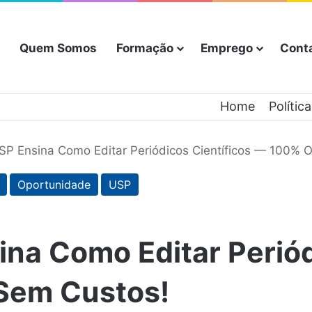
Quem Somos
Formação
Emprego
Cont
Home
Polític
SP Ensina Como Editar Periódicos Científicos — 100% O
Oportunidade
USP
na Como Editar Periód
Sem Custos!