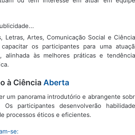
tuam ou têm interesse em atuar em equipe
ublicidade...
 Letras, Artes, Comunicação Social e Ciênci
 capacitar os participantes para uma atuaç
s, alinhada às melhores práticas e tendênci
ica.
co à Ciência
Aberta
ecer um panorama introdutório e abrangente sob
. Os participantes desenvolverão habilidad
e processos éticos e eficientes.
am-se: