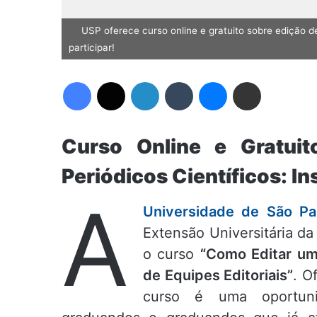
USP oferece curso online e gratuito sobre edição de
participar!
Facebook
X
Linkedin
Tumblr
Messenger
Compartilhar via e-mail
Curso Online e Gratui
Periódicos Científicos: I
A
Universidade de São Pa
Extensão Universitária da
o curso
“Como Editar um
de Equipes Editoriais”
. O
curso é uma oportuni