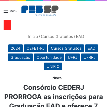
Menu
Início
/
Cursos Gratuitos
/
EAD
2024
CEFET-RJ
Cursos Gratuitos
EAD
Graduação
Oportunidade
UFRJ
UFRRJ
UNIRIO
News
Consórcio CEDERJ
PRORROGA as inscrições para
Graduação EAD e oferece 7