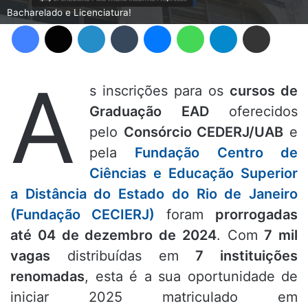
Bacharelado e Licenciatura!
Facebook
X
Linkedin
Tumblr
Messenger
WhatsApp
Telegram
Compartilhar via e-mail
A
s inscrições para os
cursos de
Graduação EAD
oferecidos
pelo
Consórcio CEDERJ/UAB
e
pela
Fundação Centro de
Ciências e Educação Superior
a Distância do Estado do Rio de Janeiro
(Fundação CECIERJ)
foram
prorrogadas
até 04 de dezembro de 2024
. Com
7 mil
vagas
distribuídas em
7 instituições
renomadas
, esta é a sua oportunidade de
iniciar 2025 matriculado em