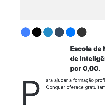
Facebook
X
Linkedin
Tumblr
Messenger
Compartilhar via e-mail
Escola de 
de Intelig
por 0,00.
P
ara ajudar a formação pro
Conquer oferece gratuitam