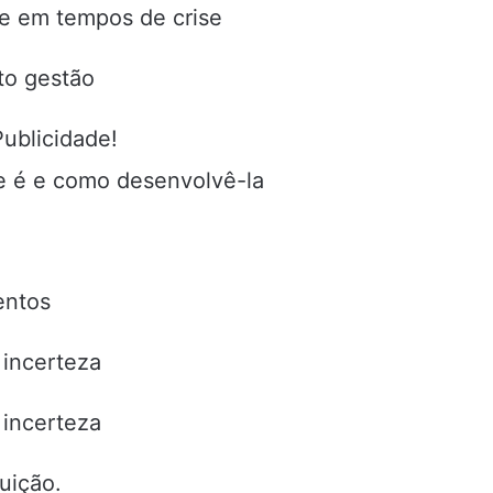
de em tempos de crise
to gestão
Publicidade!
e é e como desenvolvê-la
entos
incerteza
incerteza
tuição.