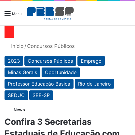
Menu
Início
/
Concursos Públicos
2023
Concursos Públicos
Emprego
Minas Gerais
Oportunidade
Professor Educação Básica
Rio de Janeiro
SEDUC
SEE-SP
News
Confira 3 Secretarias
Estaduais de Educação com