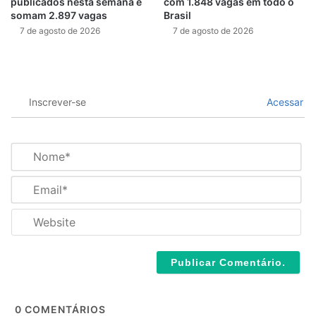
publicados nesta semana e
com 1.848 vagas em todo o
somam 2.897 vagas
Brasil
7 de agosto de 2026
7 de agosto de 2026
Inscrever-se
Acessar
N
o
m
E
e
m
*
a
W
i
e
l
b
*
s
i
t
e
0
COMENTÁRIOS