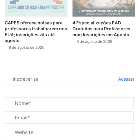
CAPES oferece bolsas para
4 Especializações EAD
professores trabalharem nos
Gratuitas para Professores
EUA; inscrições vão até
com Inscrições em Agosto
agosto
9 de agosto de 2026
9 de agosto de 2026
Inscrever-se
Acessar
N
o
m
E
e
m
*
a
W
i
e
l