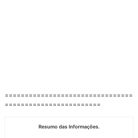
================================
========================
Resumo das Informações.