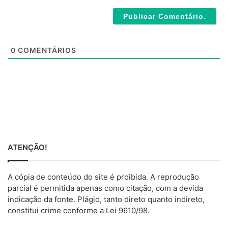
b
*
s
i
t
e
0
COMENTÁRIOS
ATENÇÃO!
A cópia de conteúdo do site é proibida. A reprodução
parcial é permitida apenas como citação, com a devida
indicação da fonte. Plágio, tanto direto quanto indireto,
constitui crime conforme a Lei 9610/98.