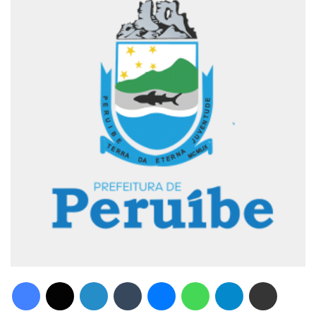
Facebook
X
Linkedin
Tumblr
Messenger
WhatsApp
Telegram
Compartilhar via e-mail