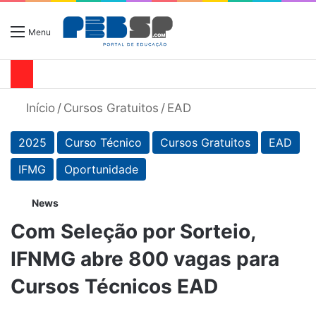
Menu
Início
/
Cursos Gratuitos
/
EAD
2025
Curso Técnico
Cursos Gratuitos
EAD
IFMG
Oportunidade
News
Com Seleção por Sorteio,
IFNMG abre 800 vagas para
Cursos Técnicos EAD