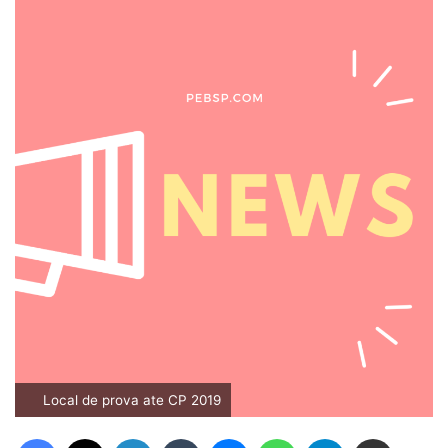
Local de prova ate CP 2019
Facebook
X
Linkedin
Tumblr
Messenger
WhatsApp
Telegram
Compartilhar via e-mail