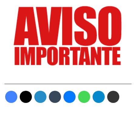
Facebook
X
Linkedin
Tumblr
Messenger
WhatsApp
Telegram
Compartilhar via e-mail