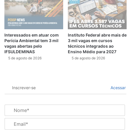
Interessados em atuar com
Instituto Federal abre mais de
Perícia Ambiental tem 3 mil
3 mil vagas em cursos
vagas abertas pelo
técnicos integrados ao
IFSULDEMINAS
Ensino Médio para 2027
5 de agosto de 2026
5 de agosto de 2026
Inscrever-se
Acessar
N
o
m
E
e
m
*