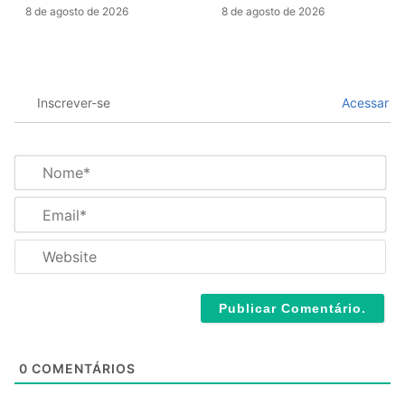
8 de agosto de 2026
8 de agosto de 2026
Inscrever-se
Acessar
N
o
m
E
e
m
*
a
W
i
e
l
b
*
s
i
t
e
0
COMENTÁRIOS