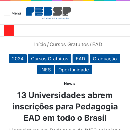
Menu
Início
/
Cursos Gratuitos
/
EAD
2024
Cursos Gratuitos
EAD
Graduação
INES
Oportunidade
News
13 Universidades abrem
inscrições para Pedagogia
EAD em todo o Brasil