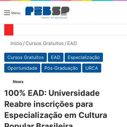
Menu
Início
/
Cursos Gratuitos
/
EAD
Cursos Gratuitos
EAD
Especialização
Oportunidade
Pós-Graduação
URCA
News
100% EAD: Universidade
Reabre inscrições para
Especialização em Cultura
Popular Brasileira