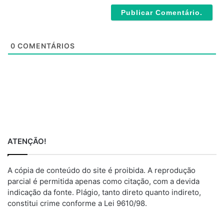
*
s
i
t
e
0
COMENTÁRIOS
ATENÇÃO!
A cópia de conteúdo do site é proibida. A reprodução
parcial é permitida apenas como citação, com a devida
indicação da fonte. Plágio, tanto direto quanto indireto,
constitui crime conforme a Lei 9610/98.