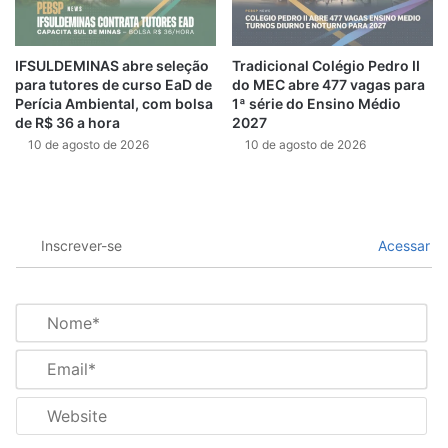
IFSULDEMINAS abre seleção
Tradicional Colégio Pedro II
para tutores de curso EaD de
do MEC abre 477 vagas para
Perícia Ambiental, com bolsa
1ª série do Ensino Médio
de R$ 36 a hora
2027
10 de agosto de 2026
10 de agosto de 2026
Inscrever-se
Acessar
N
o
m
E
e
m
*
a
W
i
e
l
b